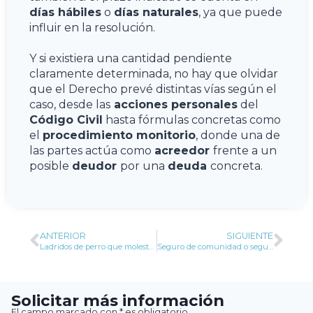
días hábiles
o
días naturales
, ya que puede
influir en la resolución.
Y si existiera una cantidad pendiente
claramente determinada, no hay que olvidar
que el Derecho prevé distintas vías según el
caso, desde las
acciones personales
del
Código Civil
hasta fórmulas concretas como
el
procedimiento monitorio
, donde una de
las partes actúa como
acreedor
frente a un
posible
deudor
por una
deuda
concreta.
ANTERIOR
SIGUIENTE
Ladridos de perro que molestan a los vecinos, ¿qué dice la ley?
Seguro de comunidad o seguro de hogar, ¿cuándo interviene cada uno?
Solicitar más información
El campo marcado con * es obligatorio.