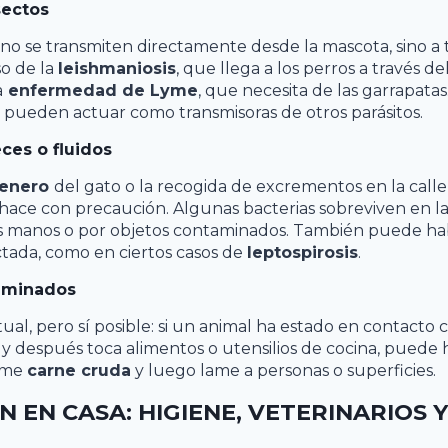
sectos
no se transmiten directamente desde la mascota, sino a 
so de la
leishmaniosis
, que llega a los perros a través d
a
enfermedad de Lyme
, que necesita de las garrapatas
 pueden actuar como transmisoras de otros parásitos.
ces o fluidos
renero
del gato o la recogida de excrementos en la cal
e hace con precaución. Algunas bacterias sobreviven en l
as manos o por objetos contaminados. También puede hab
ectada, como en ciertos casos de
leptospirosis
.
aminados
ual, pero sí posible: si un animal ha estado en contacto 
 después toca alimentos o utensilios de cocina, puede 
ume
carne cruda
y luego lame a personas o superficies.
 EN CASA: HIGIENE, VETERINARIOS 