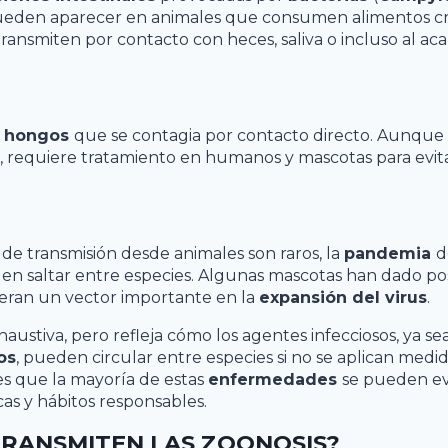
pueden aparecer en animales que consumen alimentos c
ansmiten por contacto con heces, saliva o incluso al acar
r
hongos
que se contagia por contacto directo. Aunque s
, requiere tratamiento en humanos y mascotas para evit
de transmisión desde animales son raros, la
pandemia
d
den saltar entre especies. Algunas mascotas han dado pos
deran un vector importante en la
expansión del virus
.
xhaustiva, pero refleja cómo los agentes infecciosos, ya sea
os
, pueden circular entre especies si no se aplican medi
es que la mayoría de estas
enfermedades
se pueden ev
cas y hábitos responsables.
TRANSMITEN LAS ZOONOSIS?