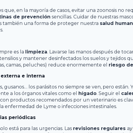
es que, en la mayoría de casos, evitar una zoonosis no r
tinas de prevención
sencillas. Cuidar de nuestras masc
es también una forma de proteger nuestra
salud human
s.
empre es la
limpieza
. Lavarse las manos después de tocar
utensilios y mantener desinfectados los suelos y tejidos 
as, camas, peluches) reduce enormemente el
riesgo de
 externa e interna
s, gusanos… los parásitos no siempre se ven, pero están
nte a los órganos vitales como el
hígado
. Seguir el
cale
con productos recomendados por un veterinario es clave
a enfermedad de Lyme o infecciones intestinales.
rias periódicas
solo está para las urgencias. Las
revisiones regulares
ay