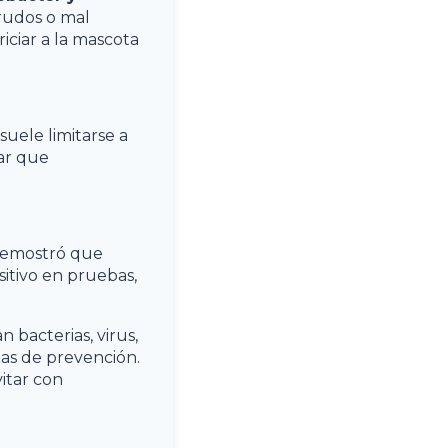
rudos o mal
iciar a la mascota
uele limitarse a
ar que
emostró que
itivo en pruebas,
n bacterias, virus,
das de prevención.
itar con