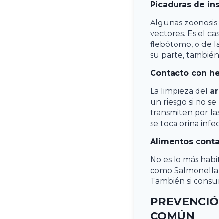
Picaduras de in
Algunas zoonosis 
vectores. Es el ca
flebótomo, o de l
su parte, también
Contacto con he
La limpieza del
a
un riesgo si no s
transmiten por l
se toca orina inf
Alimentos cont
No es lo más habit
como Salmonella y
También si cons
PREVENCIÓN
COMÚN