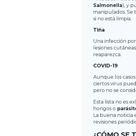
Salmonella
), y 
manipulados. Se tr
si no está limpia.
Tiña
Una infección po
lesiones cutáneas
reaparezca.
COVID-19
Aunque los casos 
ciertos virus pue
pero no se consi
Esta lista no es e
hongos o
parásit
La buena noticia 
revisiones periódi
¿CÓMO SE 