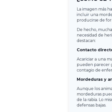
La imagen más ha
incluir una morde
producirse de for
De hecho, much
necesidad de herid
destacan:
Contacto direct
Acariciar a una ma
pueden parecer ge
contagio de enf
Mordeduras y a
Aunque los animal
mordeduras puede
de la rabia. Lo m
defensas bajas.