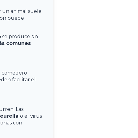
 un animal suele
sión puede
o
se produce sin
más comunes
u comedero
en facilitar el
urren. Las
eurella
o el virus
sonas con