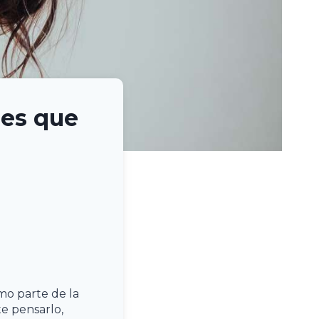
es que
mo parte de la
e pensarlo,