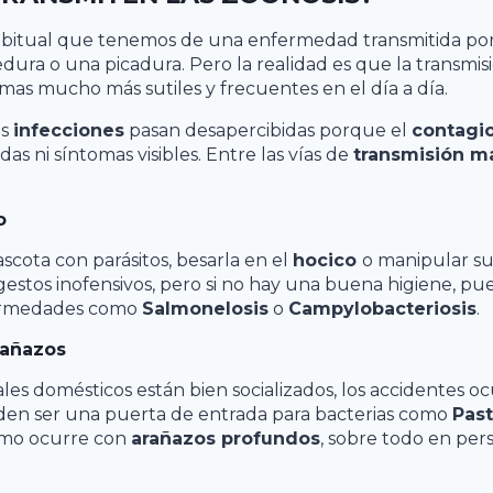
bitual que tenemos de una enfermedad transmitida por
dura o una picadura. Pero la realidad es que la transmi
mas mucho más sutiles y frecuentes en el día a día.
as
infecciones
pasan desapercibidas porque el
contagi
as ni síntomas visibles. Entre las vías de
transmisión 
o
scota con parásitos, besarla en el
hocico
o manipular s
stos inofensivos, pero si no hay una buena higiene, pued
ermedades como
Salmonelosis
o
Campylobacteriosis
.
rañazos
es domésticos están bien socializados, los accidentes oc
n ser una puerta de entrada para bacterias como
Past
ismo ocurre con
arañazos profundos
, sobre todo en per