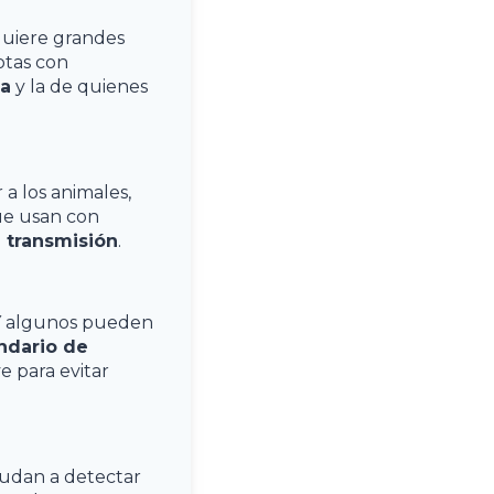
equiere grandes
otas con
a
y la de quienes
 a los animales,
que usan con
 transmisión
.
. Y algunos pueden
ndario de
 para evitar
udan a detectar