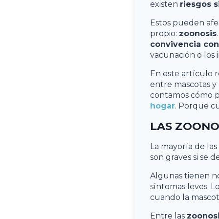
existen
riesgos s
Estos pueden afec
propio:
zoonosis
convivencia con
vacunación o los i
En este artículo 
entre mascotas y
contamos cómo p
hogar
. Porque cu
LAS ZOONO
La mayoría de la
son graves si se 
Algunas tienen no
síntomas leves. 
cuando la mascot
Entre las
zoonos