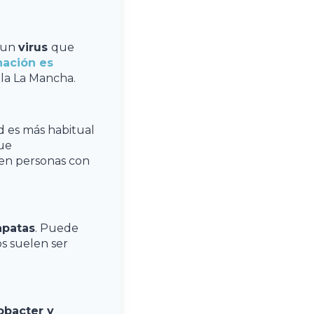
r un
virus
que
ación es
la La Mancha.
d es más habitual
gue
en personas con
apatas
. Puede
os suelen ser
bacter y