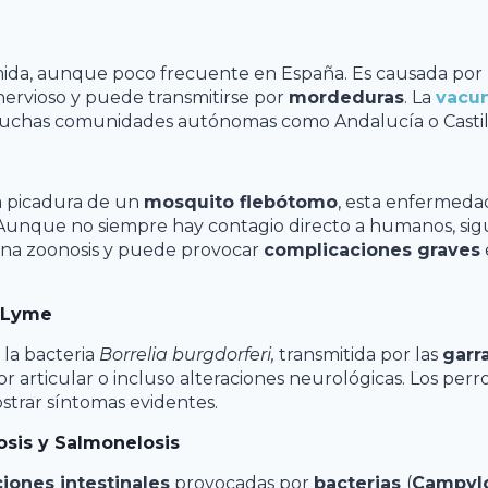
mida, aunque poco frecuente en España. Es causada po
 nervioso y puede transmitirse por
mordeduras
. La
vacun
chas comunidades autónomas como Andalucía o Castil
a picadura de un
mosquito flebótomo
, esta enfermeda
 Aunque no siempre hay contagio directo a humanos, si
na zoonosis y puede provocar
complicaciones graves
 Lyme
 la bacteria
Borrelia burgdorferi,
transmitida por las
garr
or articular o incluso alteraciones neurológicas. Los perr
strar síntomas evidentes.
sis y Salmonelosis
ciones intestinales
provocadas por
bacterias
(
Campylo