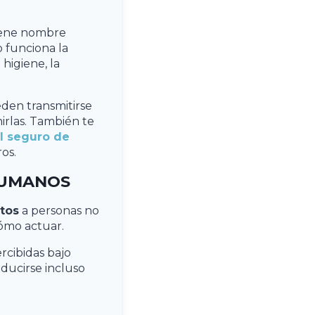
tiene nombre
o funciona la
higiene, la
en transmitirse
irlas. También te
el seguro de
ros.
HUMANOS
atos
a personas no
cómo actuar.
rcibidas bajo
ucirse incluso