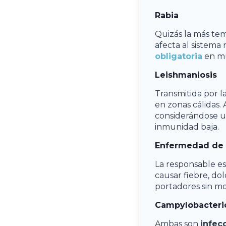
Rabia
Quizás la más te
afecta al sistema
obligatoria
en mu
Leishmaniosis
Transmitida por l
en zonas cálidas.
considerándose u
inmunidad baja.
Enfermedad de
La responsable es
causar fiebre, dol
portadores sin mo
Campylobacterio
Ambas son
infec