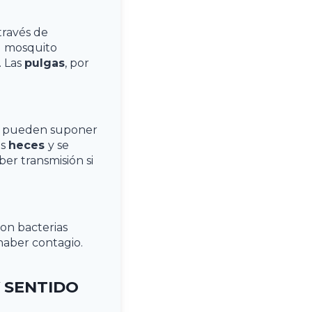
través de
el mosquito
. Las
pulgas
, por
le pueden suponer
as
heces
y se
er transmisión si
con bacterias
haber contagio.
Y SENTIDO