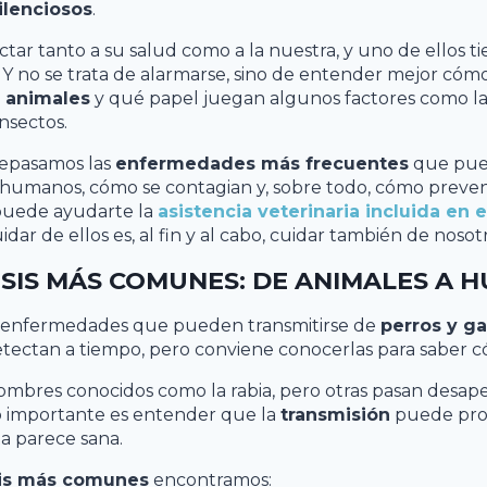
ilenciosos
.
tar tanto a su salud como a la nuestra, y uno de ellos 
. Y no se trata de alarmarse, sino de entender mejor cóm
 animales
y qué papel juegan algunos factores como la 
nsectos.
repasamos las
enfermedades más frecuentes
que pued
 humanos, cómo se contagian y, sobre todo, cómo preven
uede ayudarte la
asistencia veterinaria incluida en 
idar de ellos es, al fin y al cabo, cuidar también de nosot
SIS MÁS COMUNES: DE ANIMALES A 
s enfermedades que pueden transmitirse de
perros y g
detectan a tiempo, pero conviene conocerlas para saber 
mbres conocidos como la rabia, pero otras pasan desape
Lo importante es entender que la
transmisión
puede prod
a parece sana.
is más comunes
encontramos: