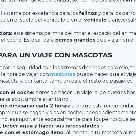
l sistema por excelencia para los
felinos
y para los perr
e en el suelo del vehículo o en el
vehículo
transversal
dora:
este sistema permite delimitar el espacio del animal 
el coche. Es ideal para
perros grandes
que viajan en el
PARA UN VIAJE CON MASCOTAS
zar la seguridad con los sistemas diseñados para ello, t
 la hora de viajar con
mascotas
puede hacer que el viaj
mascota y, por tanto, también para el resto de pasajeros.
 con el coche:
antes de hacer un viaje largo puedes ha
e se acostumbre al entorno.
ño descanso cada 2 horas:
aunque esta recomendaci
mpre que se hagan viajes en coche, independientemente
 no, es importante especialmente para los perros que s
e, beber agua y hacer sus necesidades.
je con el estómago lleno:
alimentar a tu mascota al me