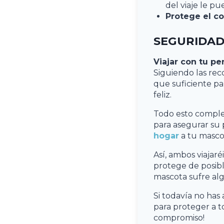
del viaje le p
Protege el c
SEGURIDAD
Viajar con tu pe
Siguiendo las rec
que suficiente pa
feliz.
Todo esto comp
para asegurar su 
hogar
a tu masco
Así, ambos viajar
protege de posib
mascota sufre al
Si todavía no has
para proteger a t
compromiso!