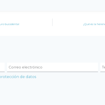
guro bucodental
¿Qué es la heren
 protección de datos