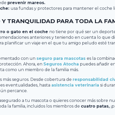
uede
prevenir mareos.
oche:
usa fundas y protectores para mantener el coche 
 Y TRANQUILIDAD PARA TODA LA FAM
rro o gato en el coche
no tiene por qué ser un deporte
omendaciones anteriores y teniendo en cuenta lo que di
ra planificar un viaje en el que tu amigo peludo esté tra
lementado con un
seguro para mascotas
es la combina
protección. Ahora, en
Seguros Atocha
puedes añadir e
ta como un miembro de la familia más.
éis más seguros. Desde cobertura de
responsabilidad civ
les eventualidades, hasta
asistencia veterinaria
si duran
gún percance.
 asegurado a tu mascota o quieres conocer más sobre nu
oda la familia, incluidos los miembros de
cuatro patas,
¡