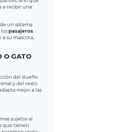
upantes, sino que
s a recibir una
 de un sistema
 los
pasajeros
.
y a su mascota,
O O GATO
ección del dueño
imal y del resto
adapta mejor a las
mas sujetos al
s que tienen
 permiten cierta