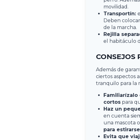
movilidad.
Transportín:
e
Deben colocars
de la marcha.
Rejilla separa
el habitáculo d
CONSEJOS 
Además de garanti
ciertos aspectos a
tranquilo para la 
Familiarízalo
cortos
para qu
Haz un peque
en cuenta sie
una mascota o
para estirars
Evita que via