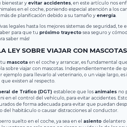
u bienestar y
evitar accidentes
, en este artículo nos e
nimales en el coche, poniendo especial atención a los ca
 más de planificación debido a su tamaño y
energía
.
vas legales hasta los mejores sistemas de seguridad, te 
saber para que tu
próximo trayecto
sea seguro y cómod
ra saber más!
LA LEY SOBRE VIAJAR CON MASCOTAS
 tu
mascota
en el coche y arrancar, es fundamental que
la sobre viajar con mascotas. Independientemente de q
r ejemplo para llevarlo al veterinario, o un viaje largo, e
s
que existen al respecto.
eral de Tráfico (DGT)
establece que los
animales
no 
i en el control del vehículo, para evitar accidentes. Est
urados de forma adecuada para evitar que puedan desp
 del habitáculo o causar distracciones al conductor.
perro suelto en el coche, ya sea en el
asiento
delantero o