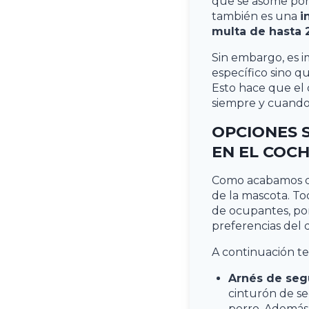
que se asome por 
también es una
i
multa de hasta
Sin embargo, es i
específico sino q
Esto hace que el 
siempre y cuand
OPCIONES 
EN EL COC
Como acabamos de 
de la mascota. To
de ocupantes, por
preferencias del 
A continuación t
Arnés de seg
cinturón de se
perro. Además 