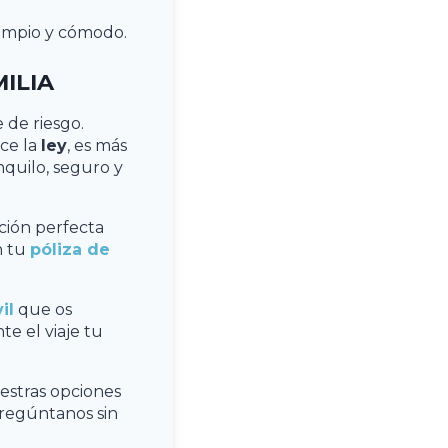
limpio y cómodo.
ILIA
 de riesgo.
ce la
ley
, es más
nquilo, seguro y
ción perfecta
n tu
póliza de
il
que os
te el viaje tu
estras opciones
pregúntanos sin