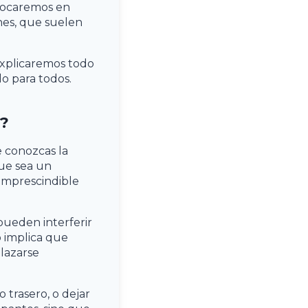
nfocaremos en
nes, que suelen
explicaremos todo
o para todos.
?
 conozcas la
ue sea un
s imprescindible
pueden interferir
o implica que
lazarse
 trasero, o dejar