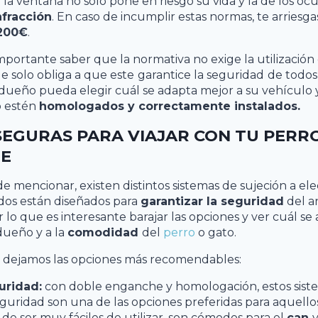
la ventana no solo pone en riesgo su vida y la de los oc
nfracción
. En caso de incumplir estas normas, te arriesga
 200€
.
mportante saber que la normativa no exige la utilización
ue solo obliga a que este
garantice la seguridad
de todos
dueño pueda elegir cuál se adapta mejor a su vehículo 
o estén
homologados y correctamente instalados.
SEGURAS PARA VIAJAR CON TU PERR
HE
mencionar, existen distintos sistemas de sujeción a el
dos están diseñados para
garantizar la seguridad
del an
 lo que es interesante barajar las opciones y ver cuál se 
dueño y a la
comodidad
del
perro
o gato.
e dejamos las opciones más recomendables:
uridad:
con doble enganche y homologación, estos siste
guridad son una de las opciones preferidas para aquello
de ser muy fáciles de utilizar, son cómodos para el
can
y