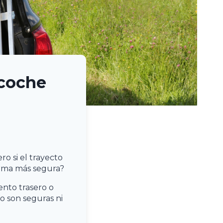
 coche
o si el trayecto
rma más segura?
iento trasero o
no son seguras ni