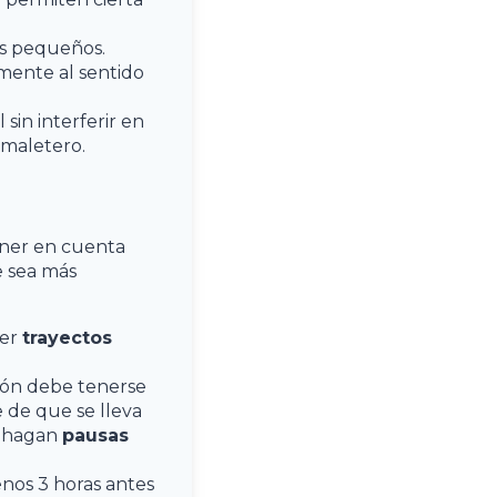
os pequeños.
mente al sentido
sin interferir en
 maletero.
ener en cuenta
e sea más
cer
trayectos
ón debe tenerse
 de que se lleva
e hagan
pausas
nos 3 horas antes