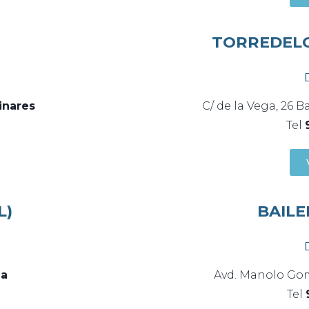
TORREDELC
inares
C/ de la Vega, 26 Ba
Tel
L)
BAILE
na
Avd. Manolo Gom
Tel