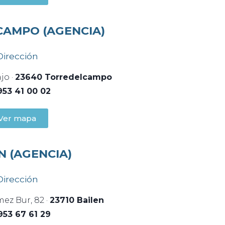
AMPO (AGENCIA)
Dirección
jo ·
23640 Torredelcampo
953 41 00 02
Ver mapa
N (AGENCIA)
Dirección
ez Bur, 82 ·
23710 Bailen
953 67 61 29